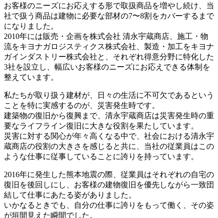
お客様のニーズにお応えする形で取扱商品を増やし続け、当
社で扱う商品は建物に必要な部材の7〜8割をカバーするまで
になりました。
2010年には販売・企画を株式会社 清永宇蔵商店、施工・物
流をキヨナガロジスティクス株式会社、製造・加工をキヨナ
ガインダストリー株式会社と、それぞれ得意分野に特化した
3社を設立し、幅広いお客様のニーズにお応えできる体制を
整えています。
私たちが取り扱う建材が、日々の生活に不可欠であるという
ことを特に実感するのが、災害発生時です。
建築物の復旧から復興まで、清永宇蔵商店は災害発生時の重
要なライフライン復旧に大きな役割を果たしています。
災害に対する関心が年々高くなる中で、社会における清永宇
蔵商店の役割の大きさを感じると共に、当社の従業員はこの
ような仕事に従事していることに誇りを持っています。
2016年に発生した熊本地震の際、従業員はそれぞれの自宅の
復旧を後回しにし、お客様の建物復旧を優先しながら一致団
結して仕事にあたる姿がありました。
いかなるときでも、自分の仕事に誇りをもって働く、その姿
が垣間見えた瞬間でした。