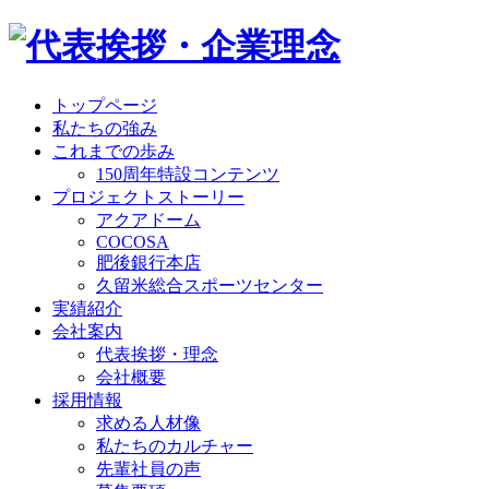
トップページ
私たちの強み
これまでの歩み
150周年特設コンテンツ
プロジェクトストーリー
アクアドーム
COCOSA
肥後銀行本店
久留米総合スポーツセンター
実績紹介
会社案内
代表挨拶・理念
会社概要
採用情報
求める人材像
私たちのカルチャー
先輩社員の声